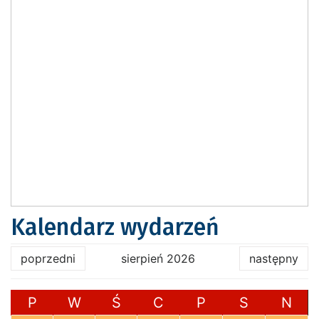
Kalendarz wydarzeń
poprzedni
sierpień 2026
następny
P
W
Ś
C
P
S
N