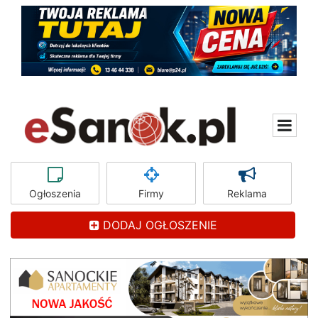
Ogłoszenia
Firmy
Reklama
DODAJ OGŁOSZENIE