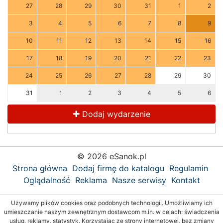
27
28
29
30
31
1
2
3
4
5
6
7
8
9
10
11
12
13
14
15
16
17
18
19
20
21
22
23
24
25
26
27
28
29
30
31
1
2
3
4
5
6
Dodaj wydarzenie
© 2026 eSanok.pl
Strona główna
Dodaj firmę do katalogu
Regulamin
Oglądalność
Reklama
Nasze serwisy
Kontakt
Używamy plików cookies oraz podobnych technologii. Umożliwiamy ich
umieszczanie naszym zewnętrznym dostawcom m.in. w celach: świadczenia
usług, reklamy, statystyk. Korzystając ze strony internetowej, bez zmiany