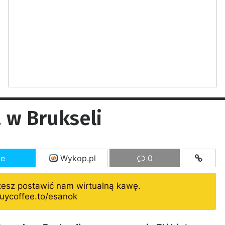
 w Brukseli
ze
Wykop.pl
0
żesz postawić nam wirtualną kawę.
uycoffee.to/esanok