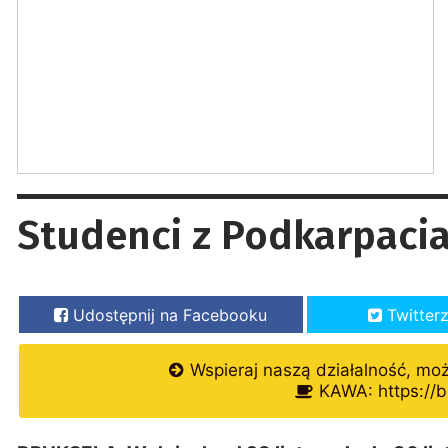
Studenci z Podkarpacia
Udostępnij na Facebooku
Twitter
Wspieraj naszą działalność, mo
KAWA: https://b