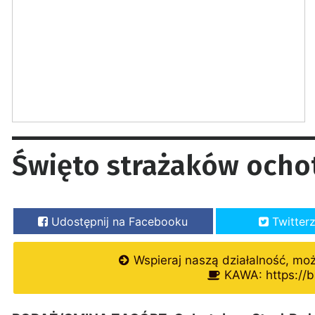
Święto strażaków ochot
Udostępnij na Facebooku
Twitter
Wspieraj naszą działalność, mo
KAWA: https://b