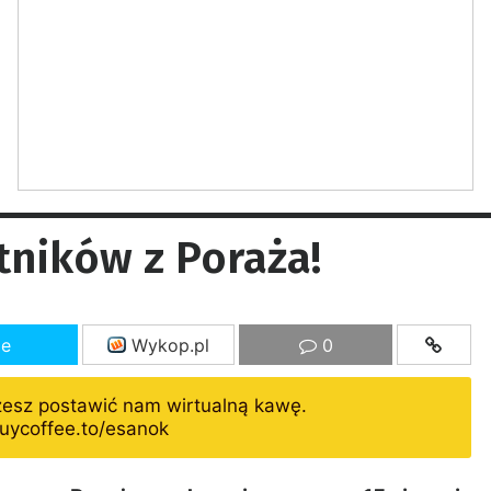
ników z Poraża!
ze
Wykop.pl
0
żesz postawić nam wirtualną kawę.
uycoffee.to/esanok