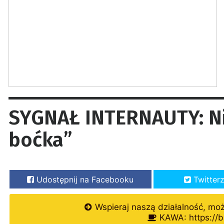
SYGNAŁ INTERNAUTY: Ni
boćka”
Udostępnij na Facebooku
Twitter
Wspieraj naszą działalność, mo
KAWA: https://b