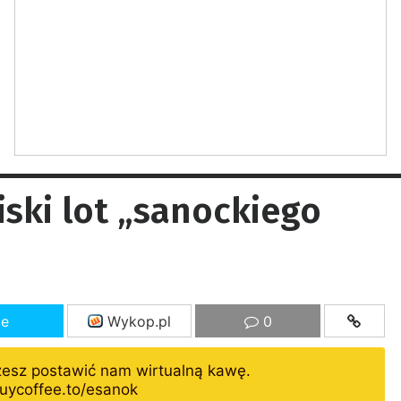
ski lot „sanockiego
ze
Wykop.pl
0
żesz postawić nam wirtualną kawę.
uycoffee.to/esanok