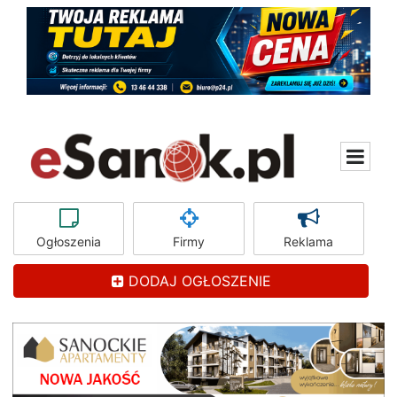
Ogłoszenia
Firmy
Reklama
DODAJ OGŁOSZENIE