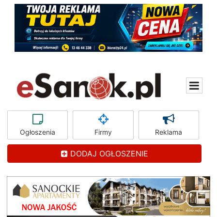
Ogłoszenia
Firmy
Reklama
DODAJ OGŁOSZENIE