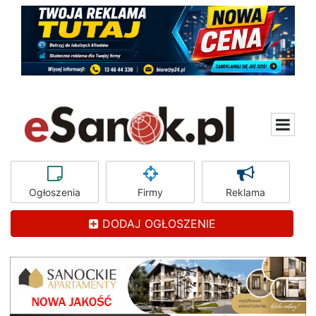
Ogłoszenia
Firmy
Reklama
DODAJ OGŁOSZENIE