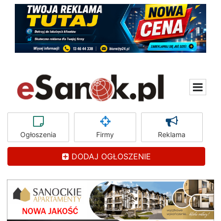
Ogłoszenia
Firmy
Reklama
DODAJ OGŁOSZENIE