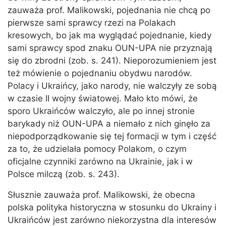
zauważa prof. Malikowski, pojednania nie chcą po
pierwsze sami sprawcy rzezi na Polakach
kresowych, bo jak ma wyglądać pojednanie, kiedy
sami sprawcy spod znaku OUN-UPA nie przyznają
się do zbrodni (zob. s. 241). Nieporozumieniem jest
też mówienie o pojednaniu obydwu narodów.
Polacy i Ukraińcy, jako narody, nie walczyły ze sobą
w czasie II wojny światowej. Mało kto mówi, że
sporo Ukraińców walczyło, ale po innej stronie
barykady niż OUN-UPA a niemało z nich ginęło za
niepodporządkowanie się tej formacji w tym i część
za to, że udzielała pomocy Polakom, o czym
oficjalne czynniki zarówno na Ukrainie, jak i w
Polsce milczą (zob. s. 243).
Słusznie zauważa prof. Malikowski, że obecna
polska polityka historyczna w stosunku do Ukrainy i
Ukraińców jest zarówno niekorzystna dla interesów