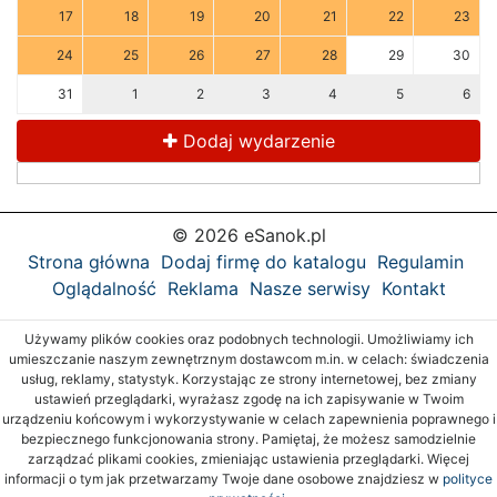
17
18
19
20
21
22
23
24
25
26
27
28
29
30
31
1
2
3
4
5
6
Dodaj wydarzenie
© 2026 eSanok.pl
Strona główna
Dodaj firmę do katalogu
Regulamin
Oglądalność
Reklama
Nasze serwisy
Kontakt
Używamy plików cookies oraz podobnych technologii. Umożliwiamy ich
umieszczanie naszym zewnętrznym dostawcom m.in. w celach: świadczenia
usług, reklamy, statystyk. Korzystając ze strony internetowej, bez zmiany
ustawień przeglądarki, wyrażasz zgodę na ich zapisywanie w Twoim
urządzeniu końcowym i wykorzystywanie w celach zapewnienia poprawnego i
bezpiecznego funkcjonowania strony. Pamiętaj, że możesz samodzielnie
zarządzać plikami cookies, zmieniając ustawienia przeglądarki. Więcej
informacji o tym jak przetwarzamy Twoje dane osobowe znajdziesz w
polityce