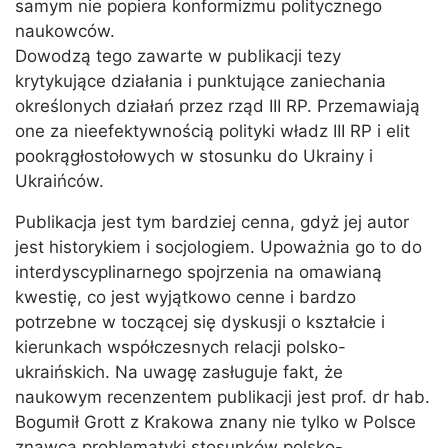
samym nie popiera konformizmu politycznego
naukowców.
Dowodzą tego zawarte w publikacji tezy
krytykujące działania i punktujące zaniechania
określonych działań przez rząd III RP. Przemawiają
one za nieefektywnością polityki władz III RP i elit
pookrągłostołowych w stosunku do Ukrainy i
Ukraińców.
Publikacja jest tym bardziej cenna, gdyż jej autor
jest historykiem i socjologiem. Upoważnia go to do
interdyscyplinarnego spojrzenia na omawianą
kwestię, co jest wyjątkowo cenne i bardzo
potrzebne w toczącej się dyskusji o kształcie i
kierunkach współczesnych relacji polsko-
ukraińskich. Na uwagę zasługuje fakt, że
naukowym recenzentem publikacji jest prof. dr hab.
Bogumił Grott z Krakowa znany nie tylko w Polsce
znawca problematyki stosunków polsko-