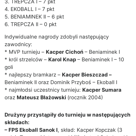
3. TREPCZA I – 7 pkt
4. EKOBALL I – 7 pkt
5. BENIAMINEK II – 6 pkt
6. TREPCZA II – 0 pkt
Indywidualne nagrody zdobyli następujący
zawodnicy:
* MVP turnieju –
Kacper Cichoń
– Beniaminek I
* król strzelców –
Karol Knap
– Beniaminek I – 10
goli
* najlepszy bramkarz –
Kacper Bieszczad –
Beniaminek II oraz Dominik Przyboś – Ekoball I
* najmłodsi uczestnicy turnieju:
Kacper Sumara
oraz
Mateusz Błażowski
(rocznik 2004)
Drużyny przystąpiły do turnieju w następujących
składach:
– FPS Ekoball Sanok I
, skład: Kacper Kopczak (3