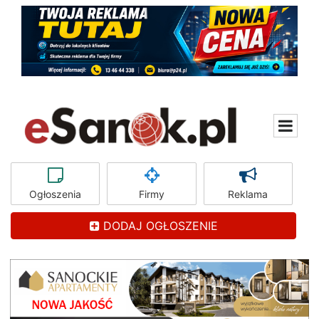
Ogłoszenia
Firmy
Reklama
DODAJ OGŁOSZENIE