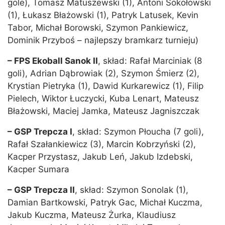
gole), Tomasz Matuszewski (1), Antoni Sokołowski
(1), Łukasz Błażowski (1), Patryk Latusek, Kevin
Tabor, Michał Borowski, Szymon Pankiewicz,
Dominik Przyboś – najlepszy bramkarz turnieju)
– FPS Ekoball Sanok II
, skład: Rafał Marciniak (8
goli), Adrian Dąbrowiak (2), Szymon Śmierz (2),
Krystian Pietryka (1), Dawid Kurkarewicz (1), Filip
Pielech, Wiktor Łuczycki, Kuba Lenart, Mateusz
Błażowski, Maciej Jamka, Mateusz Jagniszczak
– GSP Trepcza I
, skład: Szymon Płoucha (7 goli),
Rafał Szałankiewicz (3), Marcin Kobrzyński (2),
Kacper Przystasz, Jakub Leń, Jakub Izdebski,
Kacper Sumara
– GSP Trepcza II
, skład: Szymon Sonolak (1),
Damian Bartkowski, Patryk Gac, Michał Kuczma,
Jakub Kuczma, Mateusz Żurka, Klaudiusz