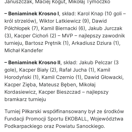
Januszczak, Maciej Kogut, Mikołaj Tymoczko
– Beniaminek Krosno I
, skład: Karol Knap (10 goli –
król strzelów), Wiktor Latkiewicz (9), Dawid
Półchłopek (7), Kamil Biernacki (6), Jakub Jurczak
(3), Kacper Cichoń (2) – MVP – najlepszy zawodnik
turnieju, Bartosz Prętnik (1), Arkadiusz Dziura (1),
Michał Kandefer
– Beniaminek Krosno II
, skład: Jakub Pelczar (3
gole), Kacper Biały (2), Rafał Jucha (1), Kamil
Horodyński (1), Kamil Czernio (1), Dawid Głowacki,
Kacper Zięba, Mateusz Bęben, Mikołaj
Kordasiewicz, Kacper Bieszczad – najlepszy
bramkarz turnieju
Turniej Piłkarski współfinansowany był ze środków
Fundacji Promocji Sportu EKOBALL, Województwa
Podkarpackiego oraz Powiatu Sanockiego.