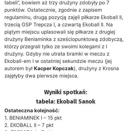
tabeli”, bowiem aż trzy drużyny zdobyły po 7
punktów. Ostatecznie, zgodnie z zapisem
regulaminu, drugą pozycją zajęli piłkarze Ekoball II,
trzecią GSP Trepcza I, a czwartą Ekoball II. Na
piątym miejscu uplasowali się piłkarze z drugiej
drużyny Beniaminka z sześciopunktową zdobyczą,
którzy przegrali tylko ze swoimi kolegami z I
drużyny. Gdyby nie utrata bramki w meczu z
Ekoball-em I w ostatniej sekundzie meczu (jej
autorem był
Kacper Kopczak
), drużyny z Krosna
zajęłyby dwa pierwsze miejsca.
Wyniki spotkań:
tabela: Ekoball Sanok
Ostateczna kolejność:
1. BENIAMINEK I – 15 pkt
2. EKOBALL II – 7 pkt