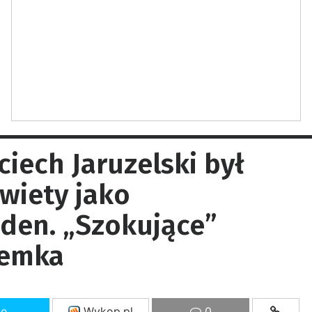
ech Jaruzelski był
wiety jako
den. „Szokujące”
remka
ze
Wykop.pl
0