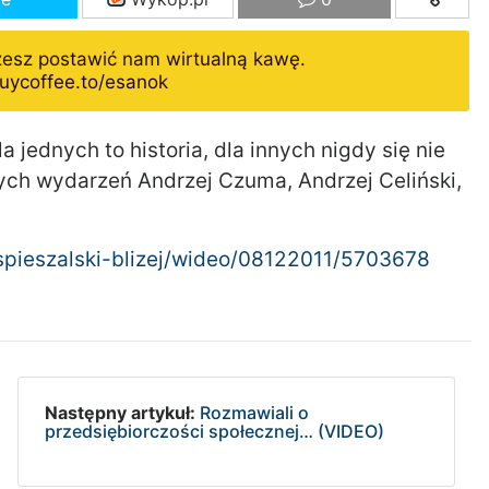
żesz postawić nam wirtualną kawę.
uycoffee.to/esanok
jednych to historia, dla innych nigdy się nie
ych wydarzeń Andrzej Czuma, Andrzej Celiński,
ospieszalski-blizej/wideo/08122011/5703678
Następny artykuł:
Rozmawiali o
przedsiębiorczości społecznej… (VIDEO)