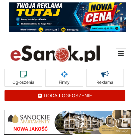
Ogłoszenia
Firmy
Reklama
DODAJ OGŁOSZENIE