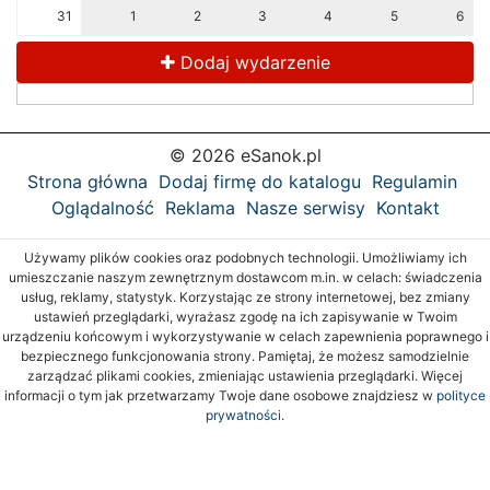
31
1
2
3
4
5
6
Dodaj wydarzenie
© 2026 eSanok.pl
Strona główna
Dodaj firmę do katalogu
Regulamin
Oglądalność
Reklama
Nasze serwisy
Kontakt
Używamy plików cookies oraz podobnych technologii. Umożliwiamy ich
umieszczanie naszym zewnętrznym dostawcom m.in. w celach: świadczenia
usług, reklamy, statystyk. Korzystając ze strony internetowej, bez zmiany
ustawień przeglądarki, wyrażasz zgodę na ich zapisywanie w Twoim
urządzeniu końcowym i wykorzystywanie w celach zapewnienia poprawnego i
bezpiecznego funkcjonowania strony. Pamiętaj, że możesz samodzielnie
zarządzać plikami cookies, zmieniając ustawienia przeglądarki. Więcej
informacji o tym jak przetwarzamy Twoje dane osobowe znajdziesz w
polityce
prywatności.