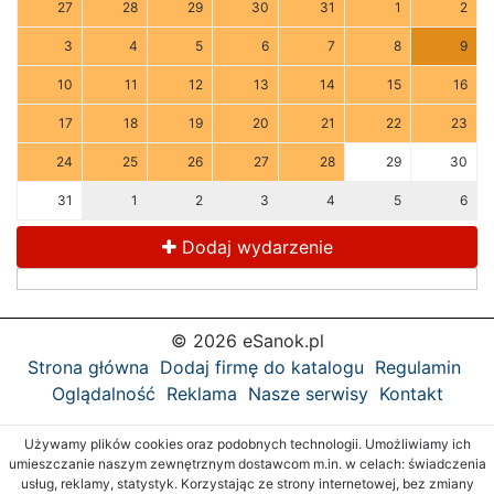
27
28
29
30
31
1
2
3
4
5
6
7
8
9
10
11
12
13
14
15
16
17
18
19
20
21
22
23
24
25
26
27
28
29
30
31
1
2
3
4
5
6
Dodaj wydarzenie
© 2026 eSanok.pl
Strona główna
Dodaj firmę do katalogu
Regulamin
Oglądalność
Reklama
Nasze serwisy
Kontakt
Używamy plików cookies oraz podobnych technologii. Umożliwiamy ich
umieszczanie naszym zewnętrznym dostawcom m.in. w celach: świadczenia
usług, reklamy, statystyk. Korzystając ze strony internetowej, bez zmiany