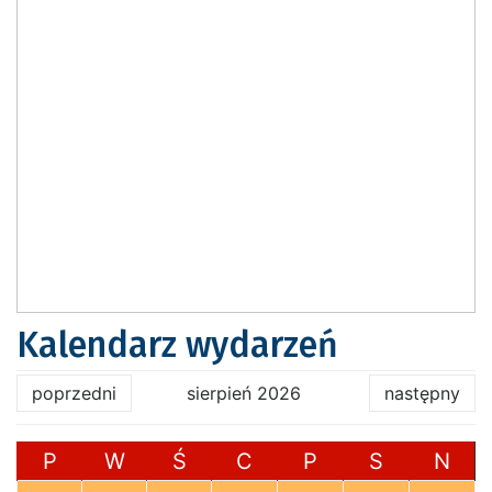
Kalendarz wydarzeń
poprzedni
sierpień 2026
następny
P
W
Ś
C
P
S
N