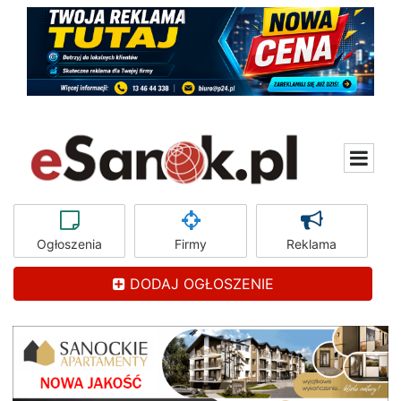
Ogłoszenia
Firmy
Reklama
DODAJ OGŁOSZENIE