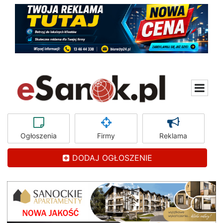
Ogłoszenia
Firmy
Reklama
DODAJ OGŁOSZENIE