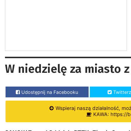
W niedzielę za miasto 
Udostępnij na Facebooku
Twitter
Wspieraj naszą działalność, mo
KAWA: https://b