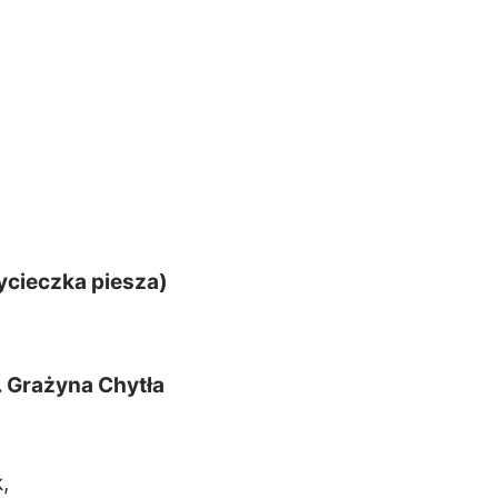
wycieczka piesza)
. Grażyna Chytła
,