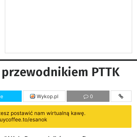
z przewodnikiem PTTK
ze
Wykop.pl
0
żesz postawić nam wirtualną kawę.
uycoffee.to/esanok