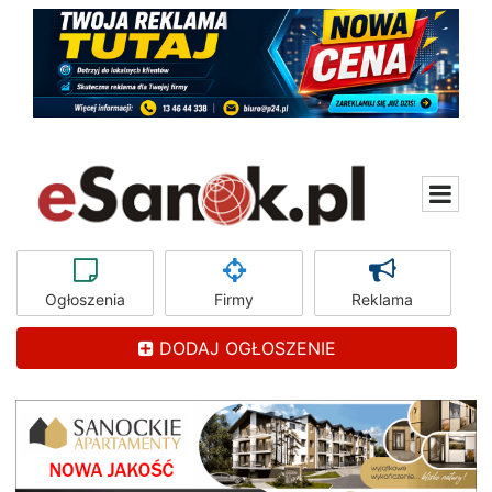
Ogłoszenia
Firmy
Reklama
DODAJ OGŁOSZENIE