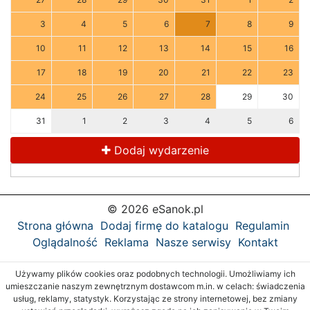
3
4
5
6
7
8
9
10
11
12
13
14
15
16
17
18
19
20
21
22
23
24
25
26
27
28
29
30
31
1
2
3
4
5
6
Dodaj wydarzenie
© 2026 eSanok.pl
Strona główna
Dodaj firmę do katalogu
Regulamin
Oglądalność
Reklama
Nasze serwisy
Kontakt
Używamy plików cookies oraz podobnych technologii. Umożliwiamy ich
umieszczanie naszym zewnętrznym dostawcom m.in. w celach: świadczenia
usług, reklamy, statystyk. Korzystając ze strony internetowej, bez zmiany