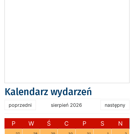
Kalendarz wydarzeń
poprzedni
sierpień 2026
następny
P
W
Ś
C
P
S
N
27
28
29
30
31
1
2