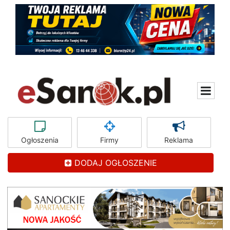
Ogłoszenia
Firmy
Reklama
DODAJ OGŁOSZENIE