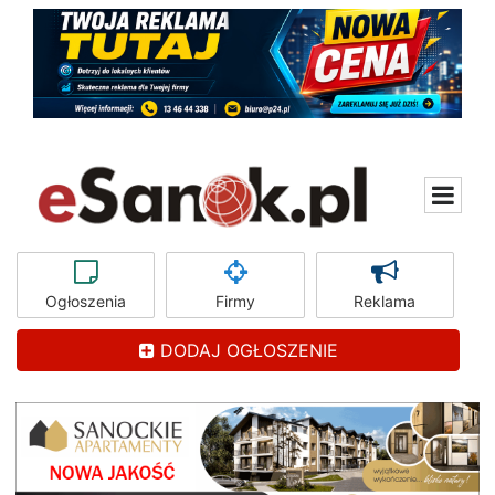
Ogłoszenia
Firmy
Reklama
DODAJ OGŁOSZENIE