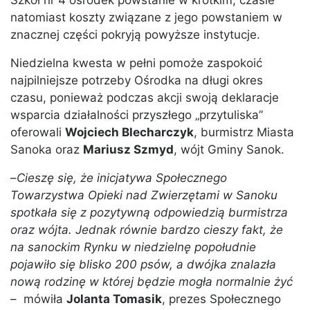
Szkół nr 4 ośrodek powstanie w krótkim, czasie
natomiast koszty związane z jego powstaniem w
znacznej części pokryją powyższe instytucje.
Niedzielna kwesta w pełni pomoże zaspokoić
najpilniejsze potrzeby Ośrodka na długi okres
czasu, ponieważ podczas akcji swoją deklaracje
wsparcia działalności przyszłego „przytuliska”
oferowali
Wojciech Blecharczyk
, burmistrz Miasta
Sanoka oraz
Mariusz Szmyd
, wójt Gminy Sanok.
–
Cieszę się, że inicjatywa Społecznego
Towarzystwa Opieki nad Zwierzętami w Sanoku
spotkała się z pozytywną odpowiedzią burmistrza
oraz wójta. Jednak równie bardzo cieszy fakt, że
na sanockim Rynku w niedzielnę popołudnie
pojawiło się blisko 200 psów, a dwójka znalazła
nową rodzinę w której będzie mogła normalnie żyć
– mówiła
Jolanta Tomasik
, prezes Społecznego