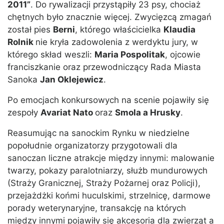
2011”
. Do rywalizacji przystąpiły 23 psy, chociaż
chętnych było znacznie więcej. Zwycięzcą zmagań
został pies
Berni
, którego właścicielka
Klaudia
Rolnik
nie kryła zadowolenia z werdyktu jury, w
którego skład weszli:
Maria Pospolitak
, ojcowie
franciszkanie oraz przewodniczący Rada Miasta
Sanoka
Jan Oklejewicz
.
Po emocjach konkursowych na scenie pojawiły się
zespoły
Avariat Nato
oraz
Smola a Hrusky
.
Reasumując na sanockim Rynku w niedzielne
popołudnie organizatorzy przygotowali dla
sanoczan liczne atrakcje między innymi: malowanie
twarzy, pokazy paralotniarzy, służb mundurowych
(Straży Granicznej, Straży Pożarnej oraz Policji),
przejażdżki końmi huculskimi, strzelnicę, darmowe
porady weterynaryjne, transakcję na których
między innymi pojawiły się akcesoria dla zwierząt a