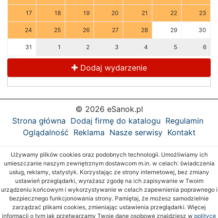
17
18
19
20
21
22
23
24
25
26
27
28
29
30
31
1
2
3
4
5
6
Dodaj wydarzenie
© 2026 eSanok.pl
Strona główna
Dodaj firmę do katalogu
Regulamin
Oglądalność
Reklama
Nasze serwisy
Kontakt
Używamy plików cookies oraz podobnych technologii. Umożliwiamy ich
umieszczanie naszym zewnętrznym dostawcom m.in. w celach: świadczenia
usług, reklamy, statystyk. Korzystając ze strony internetowej, bez zmiany
ustawień przeglądarki, wyrażasz zgodę na ich zapisywanie w Twoim
urządzeniu końcowym i wykorzystywanie w celach zapewnienia poprawnego i
bezpiecznego funkcjonowania strony. Pamiętaj, że możesz samodzielnie
zarządzać plikami cookies, zmieniając ustawienia przeglądarki. Więcej
informacji o tym jak przetwarzamy Twoje dane osobowe znajdziesz w
polityce