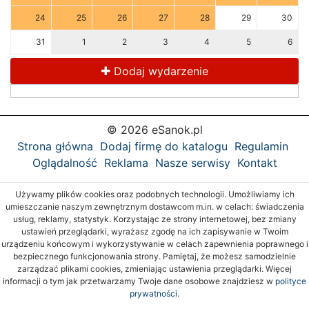
24
25
26
27
28
29
30
31
1
2
3
4
5
6
Dodaj wydarzenie
© 2026 eSanok.pl
Strona główna
Dodaj firmę do katalogu
Regulamin
Oglądalność
Reklama
Nasze serwisy
Kontakt
Używamy plików cookies oraz podobnych technologii. Umożliwiamy ich
umieszczanie naszym zewnętrznym dostawcom m.in. w celach: świadczenia
usług, reklamy, statystyk. Korzystając ze strony internetowej, bez zmiany
ustawień przeglądarki, wyrażasz zgodę na ich zapisywanie w Twoim
urządzeniu końcowym i wykorzystywanie w celach zapewnienia poprawnego i
bezpiecznego funkcjonowania strony. Pamiętaj, że możesz samodzielnie
zarządzać plikami cookies, zmieniając ustawienia przeglądarki. Więcej
informacji o tym jak przetwarzamy Twoje dane osobowe znajdziesz w
polityce
prywatności.