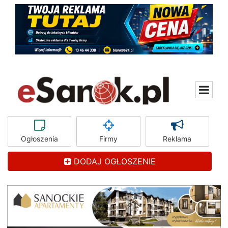
Ogłoszenia
Firmy
Reklama
DODAJ OGŁOSZENIE