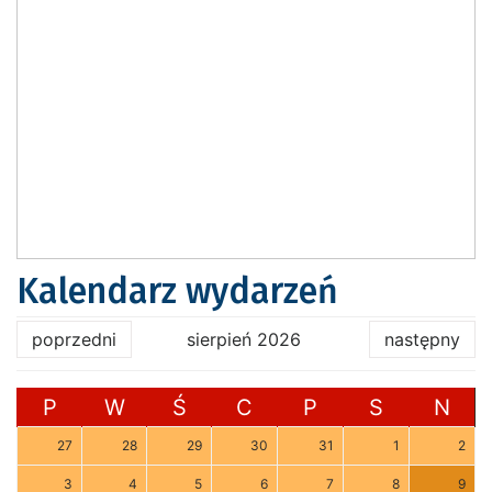
Kalendarz wydarzeń
poprzedni
sierpień 2026
następny
P
W
Ś
C
P
S
N
27
28
29
30
31
1
2
3
4
5
6
7
8
9