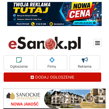
Ogłoszenia
Firmy
Reklama
DODAJ OGŁOSZENIE