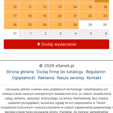
10
11
12
13
14
15
16
17
18
19
20
21
22
23
24
25
26
27
28
29
30
31
1
2
3
4
5
6
Dodaj wydarzenie
© 2026 eSanok.pl
Strona główna
Dodaj firmę do katalogu
Regulamin
Oglądalność
Reklama
Nasze serwisy
Kontakt
Używamy plików cookies oraz podobnych technologii. Umożliwiamy ich
umieszczanie naszym zewnętrznym dostawcom m.in. w celach: świadczenia
usług, reklamy, statystyk. Korzystając ze strony internetowej, bez zmiany
ustawień przeglądarki, wyrażasz zgodę na ich zapisywanie w Twoim
urządzeniu końcowym i wykorzystywanie w celach zapewnienia poprawnego i
bezpiecznego funkcjonowania strony. Pamiętaj, że możesz samodzielnie