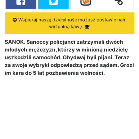
Wspieraj naszą działalność możesz postawić nam
wirtualną kawę:
SANOK. Sanoccy policjanci zatrzymali dwóch
młodych mężczyzn, którzy w minioną niedzielę
uszkodzili samochód. Obydwaj byli pijani. Teraz
za swoje wybryki odpowiedzą przed sądem. Grozi
im kara do 5 lat pozbawienia wolności.