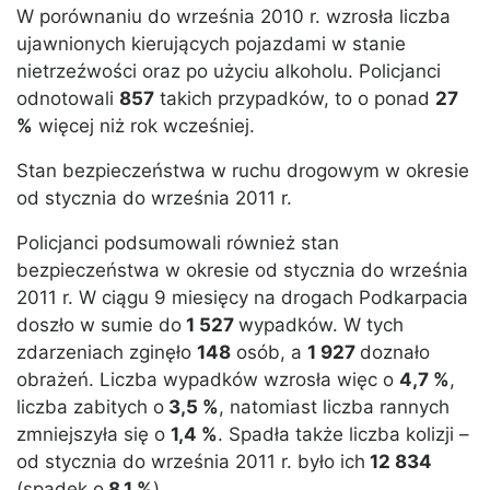
W porównaniu do września 2010 r. wzrosła liczba
ujawnionych kierujących pojazdami w stanie
nietrzeźwości oraz po użyciu alkoholu. Policjanci
odnotowali
857
takich przypadków, to o ponad
27
%
więcej niż rok wcześniej.
Stan bezpieczeństwa w ruchu drogowym w okresie
od stycznia do września 2011 r.
Policjanci podsumowali również stan
bezpieczeństwa w okresie od stycznia do września
2011 r. W ciągu 9 miesięcy na drogach Podkarpacia
doszło w sumie do
1 527
wypadków. W tych
zdarzeniach zginęło
148
osób, a
1 927
doznało
obrażeń. Liczba wypadków wzrosła więc o
4,7 %
,
liczba zabitych o
3,5 %
, natomiast liczba rannych
zmniejszyła się o
1,4 %
. Spadła także liczba kolizji –
od stycznia do września 2011 r. było ich
12 834
(spadek o
8,1 %
).