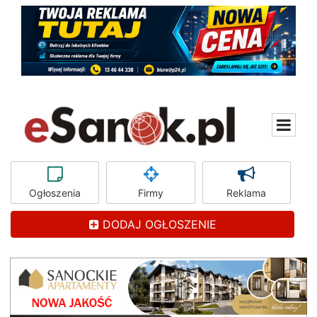
Ogłoszenia
Firmy
Reklama
DODAJ OGŁOSZENIE