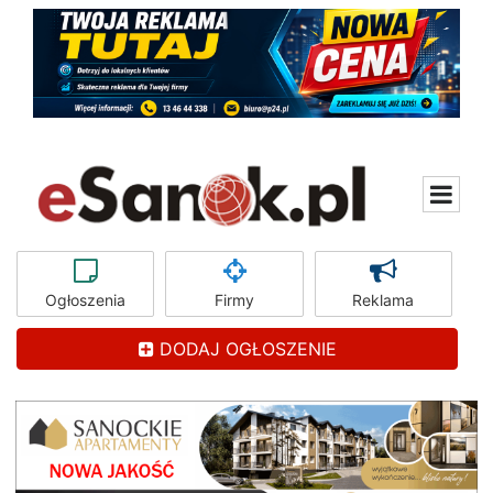
Ogłoszenia
Firmy
Reklama
DODAJ OGŁOSZENIE