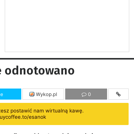
ie odnotowano
ze
Wykop.pl
0
żesz postawić nam wirtualną kawę.
uycoffee.to/esanok