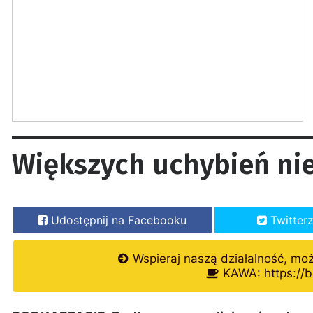
Większych uchybień n
Udostępnij na Facebooku
Twitter
Wspieraj naszą działalność, mo
KAWA: https://b