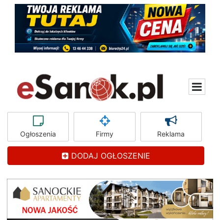
Ogłoszenia
Firmy
Reklama
DODAJ OGŁOSZENIE