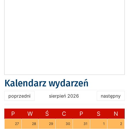
Kalendarz wydarzeń
poprzedni
sierpień 2026
następny
P
W
Ś
C
P
S
N
27
28
29
30
31
1
2