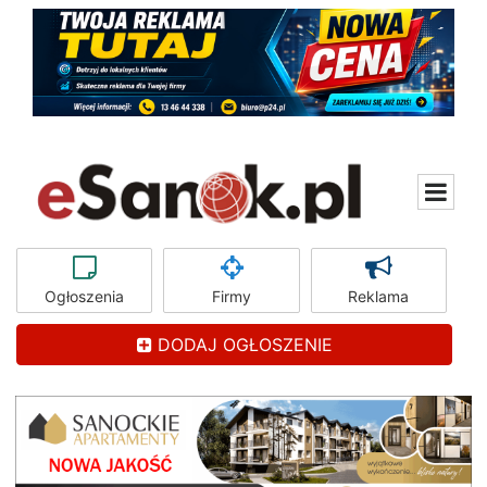
Ogłoszenia
Firmy
Reklama
DODAJ OGŁOSZENIE