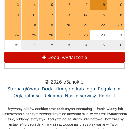
3
4
5
6
7
8
9
10
11
12
13
14
15
16
17
18
19
20
21
22
23
24
25
26
27
28
29
30
31
1
2
3
4
5
6
Dodaj wydarzenie
© 2026 eSanok.pl
Strona główna
Dodaj firmę do katalogu
Regulamin
Oglądalność
Reklama
Nasze serwisy
Kontakt
Używamy plików cookies oraz podobnych technologii. Umożliwiamy ich
umieszczanie naszym zewnętrznym dostawcom m.in. w celach: świadczenia
usług, reklamy, statystyk. Korzystając ze strony internetowej, bez zmiany
ustawień przeglądarki, wyrażasz zgodę na ich zapisywanie w Twoim