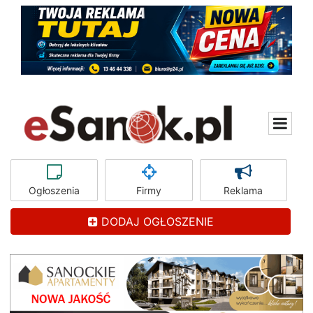
Ogłoszenia
Firmy
Reklama
DODAJ OGŁOSZENIE