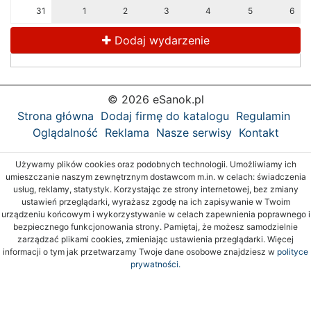
31
1
2
3
4
5
6
Dodaj wydarzenie
© 2026 eSanok.pl
Strona główna
Dodaj firmę do katalogu
Regulamin
Oglądalność
Reklama
Nasze serwisy
Kontakt
Używamy plików cookies oraz podobnych technologii. Umożliwiamy ich
umieszczanie naszym zewnętrznym dostawcom m.in. w celach: świadczenia
usług, reklamy, statystyk. Korzystając ze strony internetowej, bez zmiany
ustawień przeglądarki, wyrażasz zgodę na ich zapisywanie w Twoim
urządzeniu końcowym i wykorzystywanie w celach zapewnienia poprawnego i
bezpiecznego funkcjonowania strony. Pamiętaj, że możesz samodzielnie
zarządzać plikami cookies, zmieniając ustawienia przeglądarki. Więcej
informacji o tym jak przetwarzamy Twoje dane osobowe znajdziesz w
polityce
prywatności.