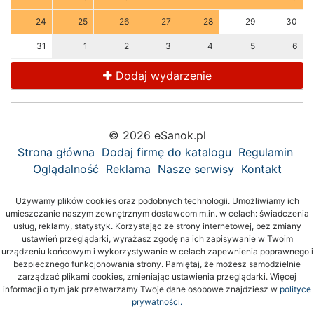
24
25
26
27
28
29
30
31
1
2
3
4
5
6
Dodaj wydarzenie
© 2026 eSanok.pl
Strona główna
Dodaj firmę do katalogu
Regulamin
Oglądalność
Reklama
Nasze serwisy
Kontakt
Używamy plików cookies oraz podobnych technologii. Umożliwiamy ich
umieszczanie naszym zewnętrznym dostawcom m.in. w celach: świadczenia
usług, reklamy, statystyk. Korzystając ze strony internetowej, bez zmiany
ustawień przeglądarki, wyrażasz zgodę na ich zapisywanie w Twoim
urządzeniu końcowym i wykorzystywanie w celach zapewnienia poprawnego i
bezpiecznego funkcjonowania strony. Pamiętaj, że możesz samodzielnie
zarządzać plikami cookies, zmieniając ustawienia przeglądarki. Więcej
informacji o tym jak przetwarzamy Twoje dane osobowe znajdziesz w
polityce
prywatności.