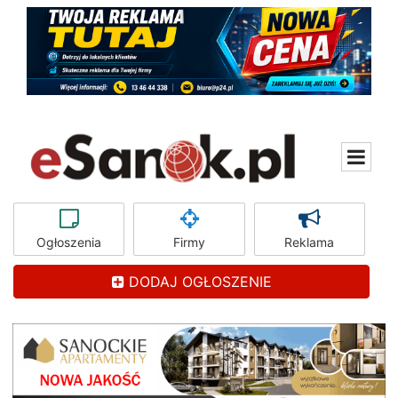
Ogłoszenia
Firmy
Reklama
DODAJ OGŁOSZENIE