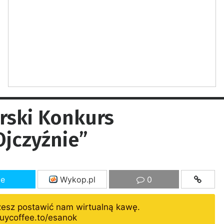
rski Konkurs
Ojczyźnie”
ze
Wykop.pl
0
żesz postawić nam wirtualną kawę.
uycoffee.to/esanok