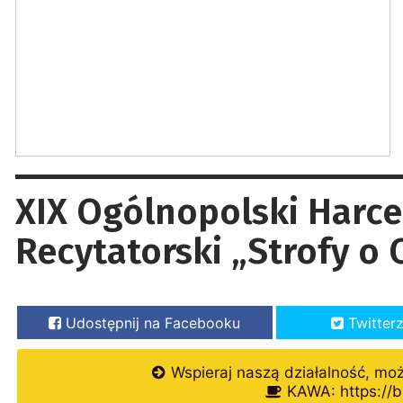
XIX Ogólnopolski Harce
Recytatorski „Strofy o 
Udostępnij na Facebooku
Twitter
Wspieraj naszą działalność, mo
KAWA: https://b