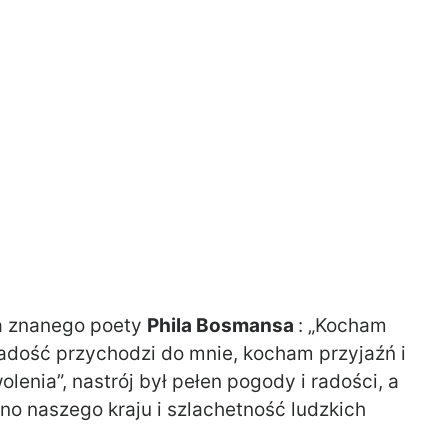
wa znanego poety
Phila Bosmansa
: „Kocham
 radość przychodzi do mnie, kocham przyjaźń i
lenia”, nastrój był pełen pogody i radości, a
o naszego kraju i szlachetność ludzkich