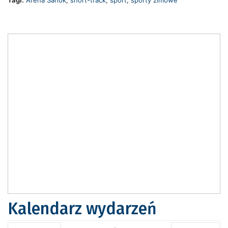
Tagi:
Arena Sanok
,
short-track
,
sport
,
sporty zimowe
Kalendarz wydarzeń