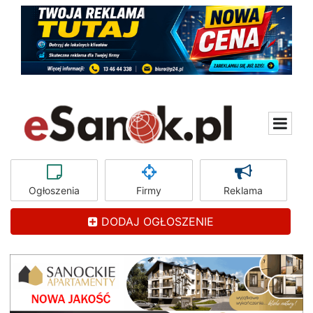
Ogłoszenia
Firmy
Reklama
DODAJ OGŁOSZENIE