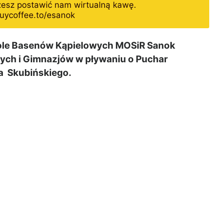
żesz postawić nam wirtualną kawę.
uycoffee.to/esanok
pole Basenów Kąpielowych MOSiR Sanok
ych i Gimnazjów w pływaniu o Puchar
za Skubińskiego.