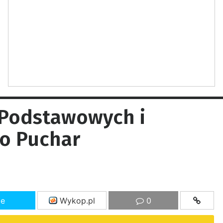
 Podstawowych i
o Puchar
ze
Wykop.pl
0