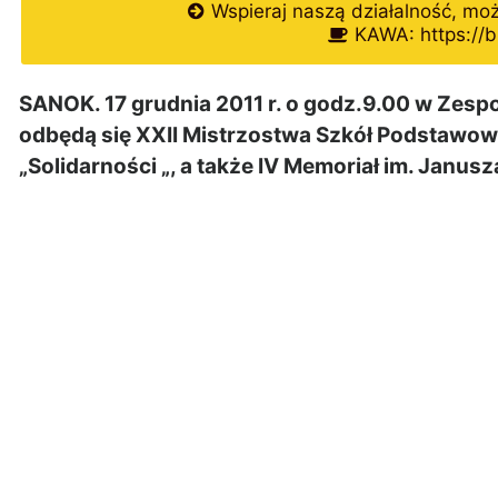
Wspieraj naszą działalność, mo
KAWA: https://b
SANOK. 17 grudnia 2011 r. o godz.9.00 w Zes
odbędą się XXII Mistrzostwa Szkół Podstawow
„Solidarności „, a także IV Memoriał im. Janus