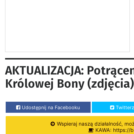
AKTUALIZACJA: Potrącen
Królowej Bony (zdjęcia)
Udostępnij na Facebooku
Twitter
Wspieraj naszą działalność, mo
KAWA: https://b