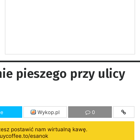
ie pieszego przy ulicy
ze
Wykop.pl
0
żesz postawić nam wirtualną kawę.
uycoffee.to/esanok