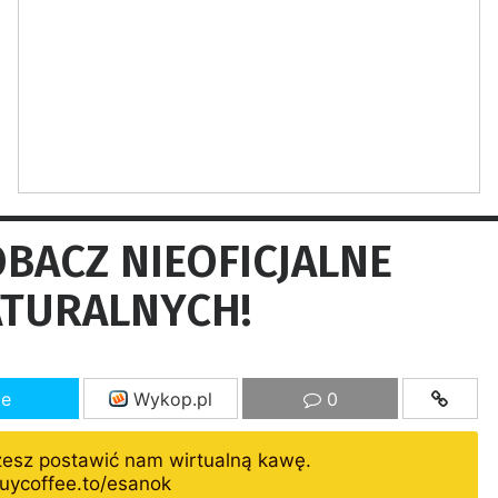
OBACZ NIEOFICJALNE
TURALNYCH!
ze
Wykop.pl
0
żesz postawić nam wirtualną kawę.
uycoffee.to/esanok