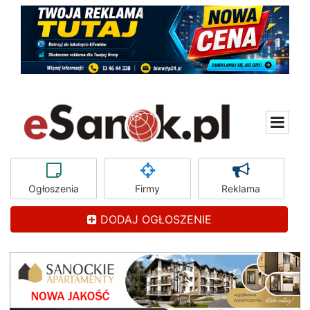
Ogłoszenia
Firmy
Reklama
DODAJ OGŁOSZENIE