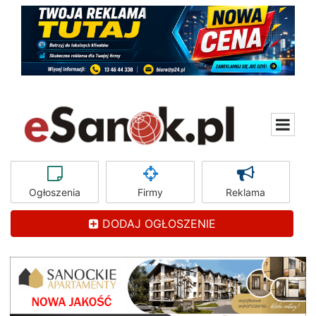
Ogłoszenia
Firmy
Reklama
DODAJ OGŁOSZENIE