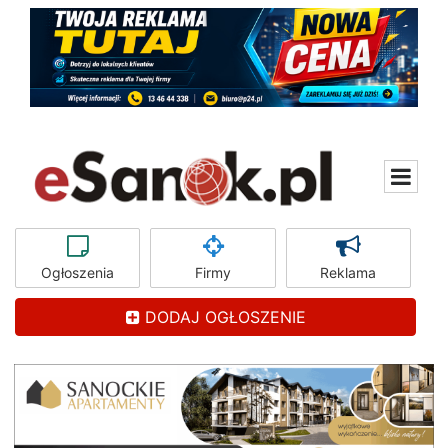
Ogłoszenia
Firmy
Reklama
DODAJ OGŁOSZENIE