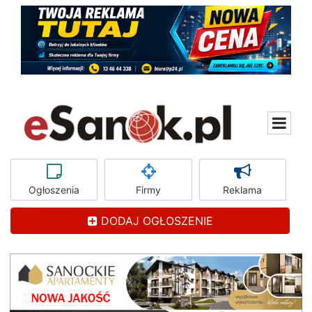
Ogłoszenia
Firmy
Reklama
DODAJ OGŁOSZENIE