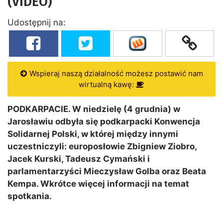
(VIDEO)
Udostępnij na:
Wspieraj naszą działalność możesz postawić nam
wirtualną kawę:
PODKARPACIE. W niedzielę (4 grudnia) w
Jarosławiu odbyła się podkarpacki Konwencja
Solidarnej Polski, w której między innymi
uczestniczyli: europosłowie Zbigniew Ziobro,
Jacek Kurski, Tadeusz Cymański i
parlamentarzyści Mieczysław Golba oraz Beata
Kempa. Wkrótce więcej informacji na temat
spotkania.