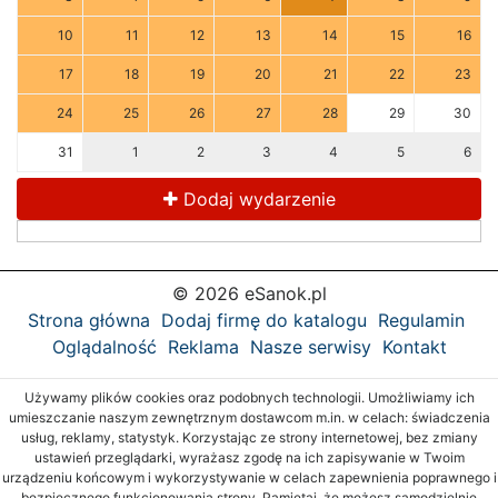
10
11
12
13
14
15
16
17
18
19
20
21
22
23
24
25
26
27
28
29
30
31
1
2
3
4
5
6
Dodaj wydarzenie
© 2026 eSanok.pl
Strona główna
Dodaj firmę do katalogu
Regulamin
Oglądalność
Reklama
Nasze serwisy
Kontakt
Używamy plików cookies oraz podobnych technologii. Umożliwiamy ich
umieszczanie naszym zewnętrznym dostawcom m.in. w celach: świadczenia
usług, reklamy, statystyk. Korzystając ze strony internetowej, bez zmiany
ustawień przeglądarki, wyrażasz zgodę na ich zapisywanie w Twoim
urządzeniu końcowym i wykorzystywanie w celach zapewnienia poprawnego i
bezpiecznego funkcjonowania strony. Pamiętaj, że możesz samodzielnie