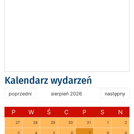
Kalendarz wydarzeń
poprzedni
sierpień 2026
następny
P
W
Ś
C
P
S
N
27
28
29
30
31
1
2
3
4
5
6
7
8
9