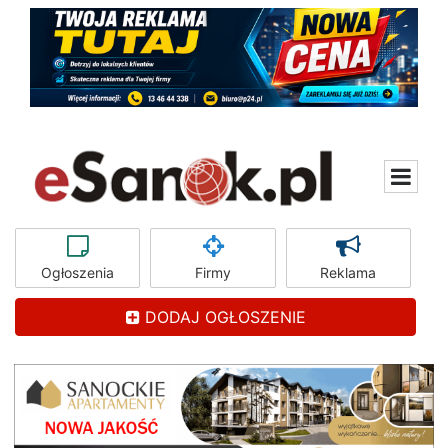
Ogłoszenia
Firmy
Reklama
DODAJ OGŁOSZENIE