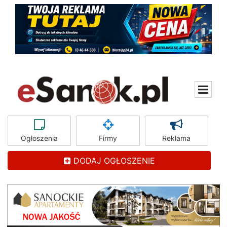
Ogłoszenia
Firmy
Reklama
DODAJ OGŁOSZENIE