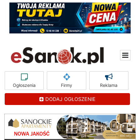
Ogłoszenia
Firmy
Reklama
DODAJ OGŁOSZENIE