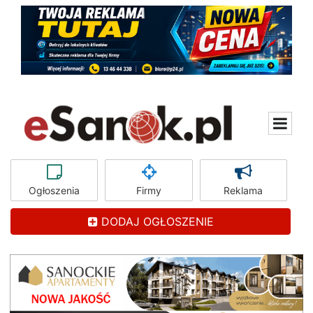
Ogłoszenia
Firmy
Reklama
DODAJ OGŁOSZENIE