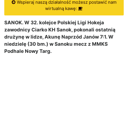
Wspieraj naszą działalność możesz postawić nam
wirtualną kawę:
SANOK. W 32. kolejce Polskiej Ligi Hokeja
zawodnicy Ciarko KH Sanok, pokonali ostatnią
drużynę w lidze, Akunę Naprzód Janów 7:1. W
niedzielę (30 bm.) w Sanoku mecz z MMKS
Podhale Nowy Targ.