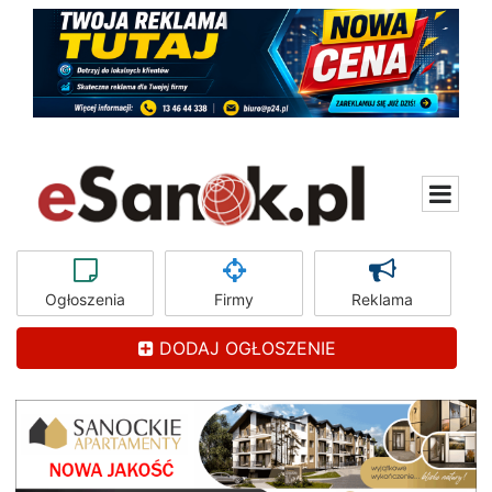
Ogłoszenia
Firmy
Reklama
DODAJ OGŁOSZENIE