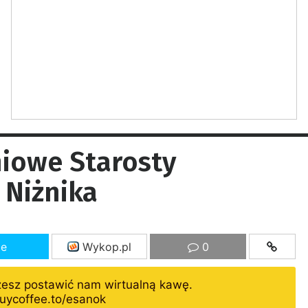
iowe Starosty
 Niżnika
ze
Wykop.pl
0
żesz postawić nam wirtualną kawę.
uycoffee.to/esanok