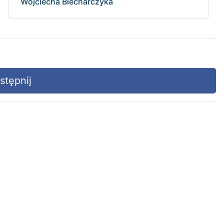
Wojciecha Blecharczyka
tępnij