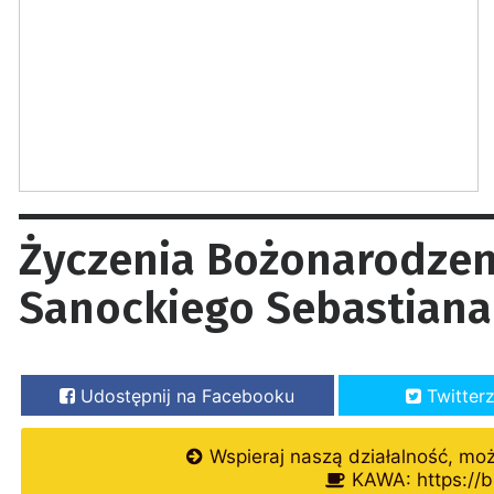
Życzenia Bożonarodzen
Sanockiego Sebastiana
Udostępnij na Facebooku
Twitter
Wspieraj naszą działalność, mo
KAWA: https://b