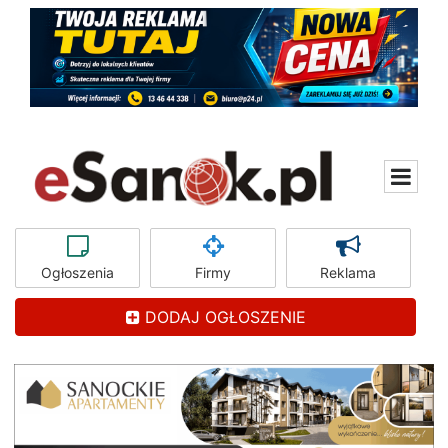
Ogłoszenia
Firmy
Reklama
DODAJ OGŁOSZENIE