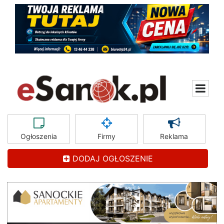
Ogłoszenia
Firmy
Reklama
DODAJ OGŁOSZENIE