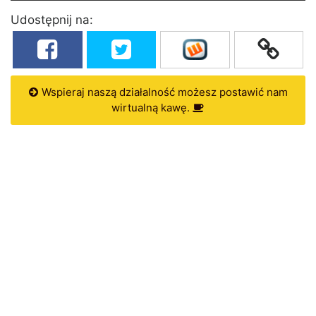
Udostępnij na:
Wspieraj naszą działalność możesz postawić nam
wirtualną kawę.