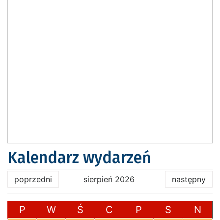
Kalendarz wydarzeń
poprzedni
sierpień 2026
następny
P
W
Ś
C
P
S
N