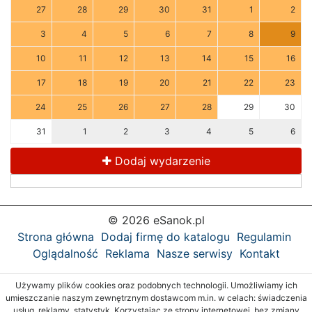
27
28
29
30
31
1
2
3
4
5
6
7
8
9
10
11
12
13
14
15
16
17
18
19
20
21
22
23
24
25
26
27
28
29
30
31
1
2
3
4
5
6
Dodaj wydarzenie
© 2026 eSanok.pl
Strona główna
Dodaj firmę do katalogu
Regulamin
Oglądalność
Reklama
Nasze serwisy
Kontakt
Używamy plików cookies oraz podobnych technologii. Umożliwiamy ich
umieszczanie naszym zewnętrznym dostawcom m.in. w celach: świadczenia
usług, reklamy, statystyk. Korzystając ze strony internetowej, bez zmiany