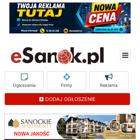
Ogłoszenia
Firmy
Reklama
DODAJ OGŁOSZENIE