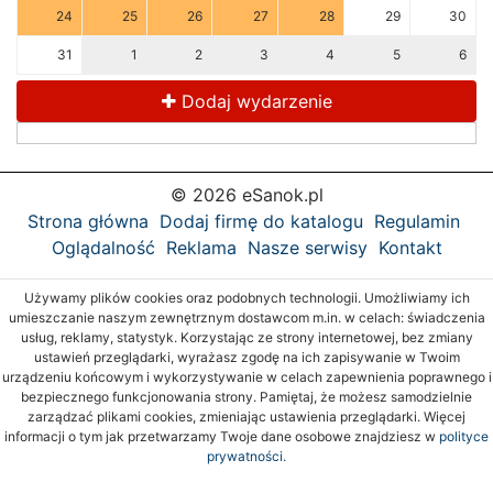
24
25
26
27
28
29
30
31
1
2
3
4
5
6
Dodaj wydarzenie
© 2026 eSanok.pl
Strona główna
Dodaj firmę do katalogu
Regulamin
Oglądalność
Reklama
Nasze serwisy
Kontakt
Używamy plików cookies oraz podobnych technologii. Umożliwiamy ich
umieszczanie naszym zewnętrznym dostawcom m.in. w celach: świadczenia
usług, reklamy, statystyk. Korzystając ze strony internetowej, bez zmiany
ustawień przeglądarki, wyrażasz zgodę na ich zapisywanie w Twoim
urządzeniu końcowym i wykorzystywanie w celach zapewnienia poprawnego i
bezpiecznego funkcjonowania strony. Pamiętaj, że możesz samodzielnie
zarządzać plikami cookies, zmieniając ustawienia przeglądarki. Więcej
informacji o tym jak przetwarzamy Twoje dane osobowe znajdziesz w
polityce
prywatności.