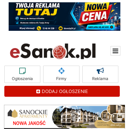
Ogłoszenia
Firmy
Reklama
DODAJ OGŁOSZENIE