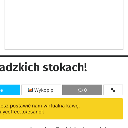
zadzkich stokach!
ze
Wykop.pl
0
żesz postawić nam wirtualną kawę.
uycoffee.to/esanok