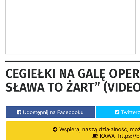
CEGIEŁKI NA GALĘ OPE
SŁAWA TO ŻART” (VIDEO
Udostępnij na Facebooku
Twitter
Wspieraj naszą działalność, mo
KAWA: https://b