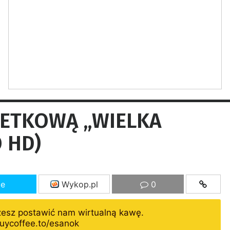
RETKOWĄ „WIELKA
 HD)
ze
Wykop.pl
0
żesz postawić nam wirtualną kawę.
uycoffee.to/esanok