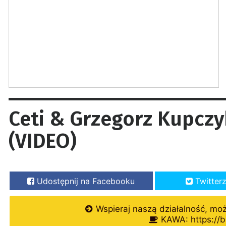
Ceti & Grzegorz Kupczy
(VIDEO)
Udostępnij na Facebooku
Twitter
Wspieraj naszą działalność, mo
KAWA: https://b