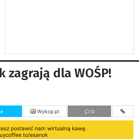
k zagrają dla WOŚP!
ze
Wykop.pl
0
żesz postawić nam wirtualną kawę.
uycoffee.to/esanok