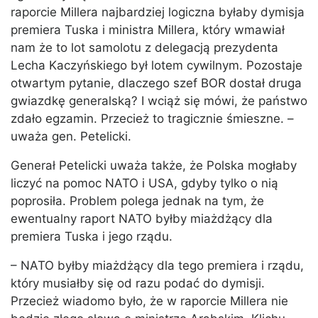
raporcie Millera najbardziej logiczna byłaby dymisja
premiera Tuska i ministra Millera, który wmawiał
nam że to lot samolotu z delegacją prezydenta
Lecha Kaczyńskiego był lotem cywilnym. Pozostaje
otwartym pytanie, dlaczego szef BOR dostał druga
gwiazdkę generalską? I wciąż się mówi, że państwo
zdało egzamin. Przecież to tragicznie śmieszne. –
uważa gen. Petelicki.
Generał Petelicki uważa także, że Polska mogłaby
liczyć na pomoc NATO i USA, gdyby tylko o nią
poprosiła. Problem polega jednak na tym, że
ewentualny raport NATO byłby miażdżący dla
premiera Tuska i jego rządu.
– NATO byłby miażdżący dla tego premiera i rządu,
który musiałby się od razu podać do dymisji.
Przecież wiadomo było, że w raporcie Millera nie