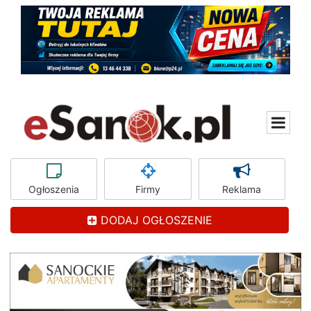
Ogłoszenia
Firmy
Reklama
DODAJ OGŁOSZENIE