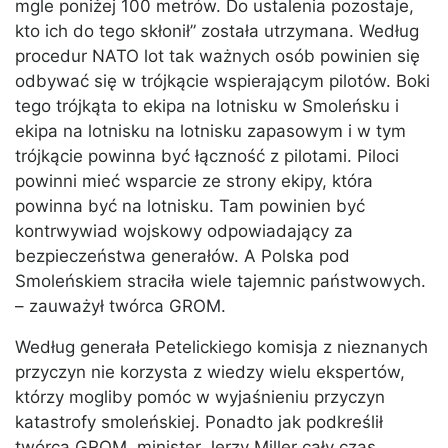
mgle poniżej 100 metrów. Do ustalenia pozostaje,
kto ich do tego skłonił” została utrzymana. Według
procedur NATO lot tak ważnych osób powinien się
odbywać się w trójkącie wspierającym pilotów. Boki
tego trójkąta to ekipa na lotnisku w Smoleńsku i
ekipa na lotnisku na lotnisku zapasowym i w tym
trójkącie powinna być łączność z pilotami. Piloci
powinni mieć wsparcie ze strony ekipy, która
powinna być na lotnisku. Tam powinien być
kontrwywiad wojskowy odpowiadający za
bezpieczeństwa generałów. A Polska pod
Smoleńskiem straciła wiele tajemnic państwowych.
– zauważył twórca GROM.
Według generała Petelickiego komisja z nieznanych
przyczyn nie korzysta z wiedzy wielu ekspertów,
którzy mogliby pomóc w wyjaśnieniu przyczyn
katastrofy smoleńskiej. Ponadto jak podkreślił
twórca GROM, minister Jerzy Miller cały czas