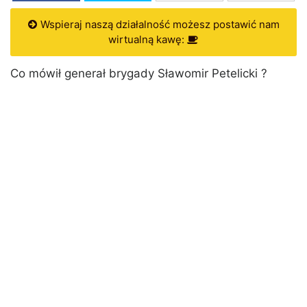
Wspieraj naszą działalność możesz postawić nam
wirtualną kawę:
Co mówił generał brygady Sławomir Petelicki ?