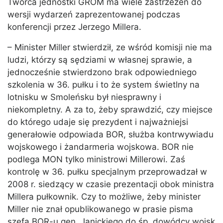
Twórca jednostki GROM ma wiele zastrzeżeń do
wersji wydarzeń zaprezentowanej podczas
konferencji przez Jerzego Millera.
– Minister Miller stwierdził, ze wśród komisji nie ma
ludzi, którzy są sędziami w własnej sprawie, a
jednocześnie stwierdzono brak odpowiedniego
szkolenia w 36. pułku i to że system świetlny na
lotnisku w Smoleńsku był niesprawny i
niekompletny. A za to, żeby sprawdzić, czy miejsce
do którego udaje się prezydent i najważniejsi
generałowie odpowiada BOR, służba kontrwywiadu
wojskowego i żandarmeria wojskowa. BOR nie
podlega MON tylko ministrowi Millerowi. Zaś
kontrolę w 36. pułku specjalnym przeprowadzał w
2008 r. siedzący w czasie prezentacji obok ministra
Millera pułkownik. Czy to możliwe, żeby minister
Miller nie znał opublikowanego w prasie pisma
szefa BOR-u gen. Janickiego do śp. dowódcy wojsk